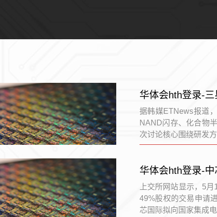
华体会hth登录
据韩媒ETNews报
NAND闪存、化合物
次讨论核心围绕研发方
华体会hth登录
上交所网站显示，5月
49%股权的交易申请
芯国际拟向国家集成电