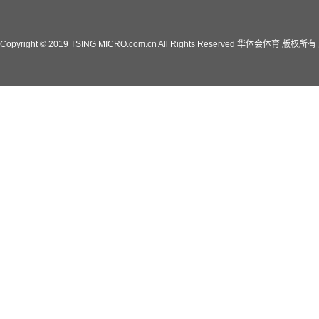
Copyright © 2019 TSING MICRO.com.cn All Rights Reserved 华体会体育 版权所有