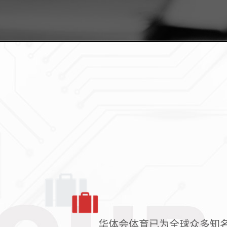
华体会体育已为全球众多知