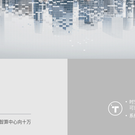
时
可
系
智算中心向十万